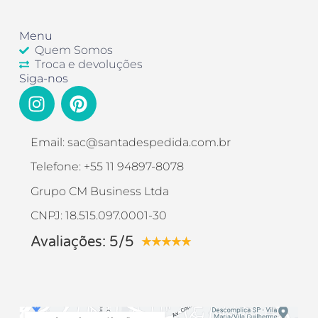
Menu
Quem Somos
Troca e devoluções
Siga-nos
Email: sac@santadespedida.com.br
Telefone: +55 11 94897-8078
Grupo CM Business Ltda
CNPJ: 18.515.097.0001-30
Avaliações: 5/5
★
★
★
★
★