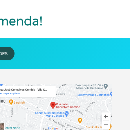
omenda!
DES