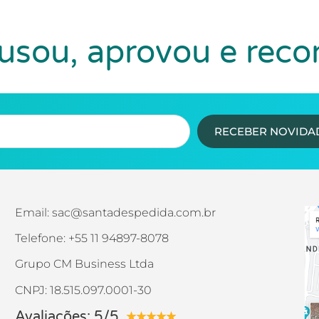
sou, aprovou e rec
RECEBER NOVIDA
Email: sac@santadespedida.com.br
Telefone: +55 11 94897-8078
Grupo CM Business Ltda
CNPJ: 18.515.097.0001-30
Avaliações: 5/5
★
★
★
★
★