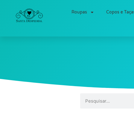
Roupas
Copos e Taça