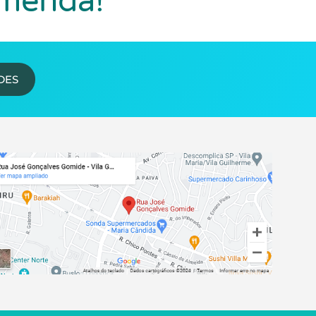
omenda!
DES