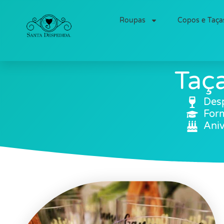
Roupas
Copos e Taça
Taç
Desp
For
Aniv