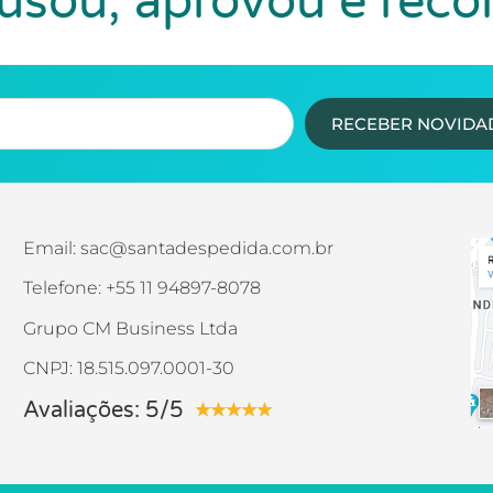
sou, aprovou e rec
RECEBER NOVIDA
Email: sac@santadespedida.com.br
Telefone: +55 11 94897-8078
Grupo CM Business Ltda
CNPJ: 18.515.097.0001-30
Avaliações: 5/5
★
★
★
★
★