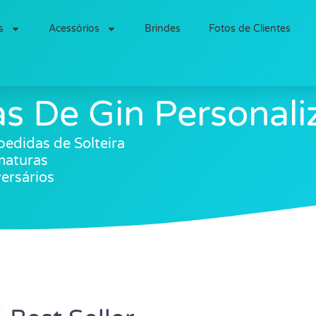
s
Acessórios
Brindes
Fotos de Clientes
as De Gin Personali
edidas de Solteira
maturas
ersários