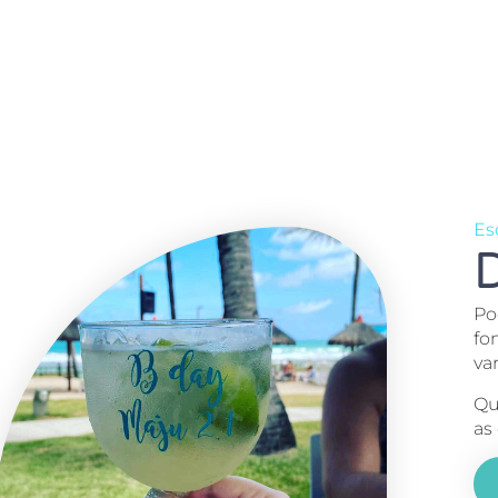
Es
D
Po
fo
va
Qu
as