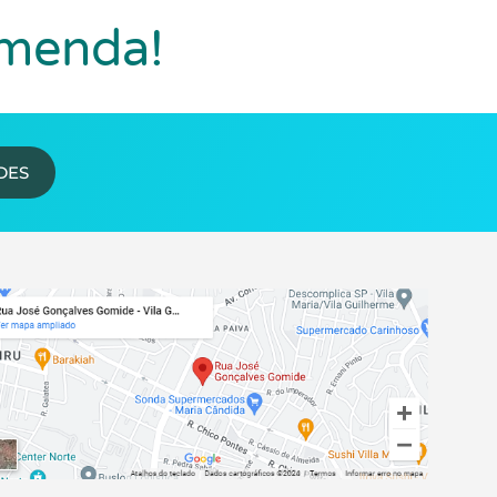
omenda!
DES