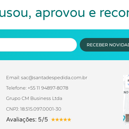
sou, aprovou e rec
RECEBER NOVIDA
Email: sac@santadespedida.com.br
Telefone: +55 11 94897-8078
Grupo CM Business Ltda
CNPJ: 18.515.097.0001-30
Avaliações: 5/5
★
★
★
★
★