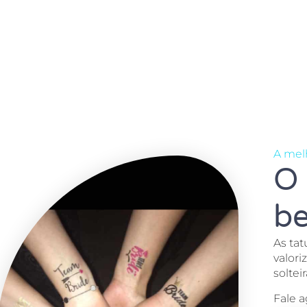
A mel
O 
be
As ta
valori
soltei
Fale 