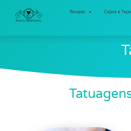
Roupas
Copos e Taça
T
Tatuagens