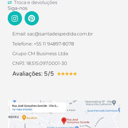
Troca e devoluções
Siga-nos
Email: sac@santadespedida.com.br
Telefone: +55 11 94897-8078
Grupo CM Business Ltda
CNPJ: 18.515.097.0001-30
Avaliações: 5/5
★
★
★
★
★