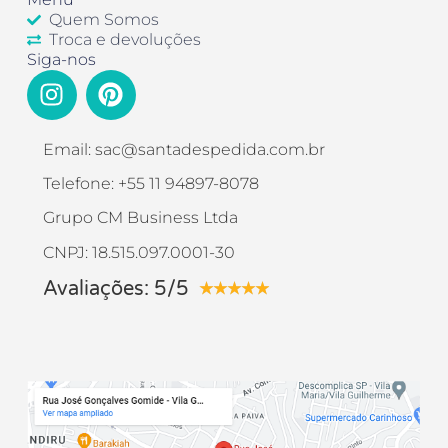
Quem Somos
Troca e devoluções
Siga-nos
Email: sac@santadespedida.com.br
Telefone: +55 11 94897-8078
Grupo CM Business Ltda
CNPJ: 18.515.097.0001-30
Avaliações: 5/5
★
★
★
★
★